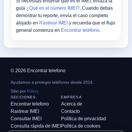
Si necesitas enseñar qué es el IMEI, enlaza la
guía
¿Qué es el número IMEI?
. Cuando debas
demostrar tu reporte, envía el caso completo
alojado en
Rastrear IMEI
y recuerda que el flujo
general comienza en
Encontrar teléfono
.
© 2026 Encontrar telefono
Ayudamos a proteger teléfonos desde 2014.
Sitio por
Ritkey
SECCIONES
EMPRESA
Encontrar telefono
Acerca de
Rastrear IMEI
Contacto
Consultar IMEI
Política de privacidad
Consulta rápida de IMEI
Política de cookies